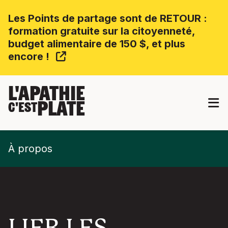
Les Points de partage sont de RETOUR :
formation gratuite sur la citoyenneté,
budget alimentaire de 150 $, et plus
encore !
L'APATHIE
PLATE
C'EST
À propos
LIER LES