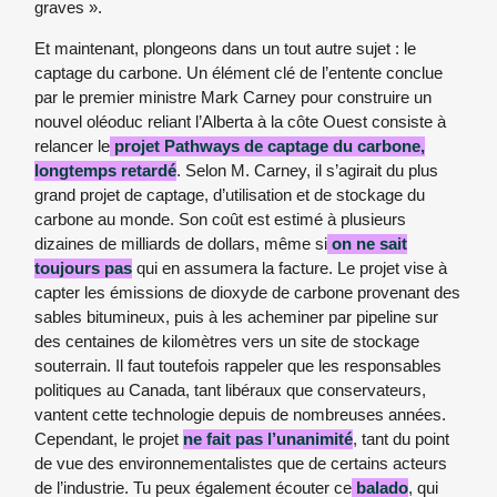
graves ».
Et maintenant, plongeons dans un tout autre sujet : le
captage du carbone. Un élément clé de l’entente conclue
par le premier ministre Mark Carney pour construire un
nouvel oléoduc reliant l’Alberta à la côte Ouest consiste à
relancer le
projet Pathways de captage du carbone,
longtemps retardé
. Selon M. Carney, il s’agirait du plus
grand projet de captage, d’utilisation et de stockage du
carbone au monde. Son coût est estimé à plusieurs
dizaines de milliards de dollars, même si
on ne sait
toujours pas
qui en assumera la facture. Le projet vise à
capter les émissions de dioxyde de carbone provenant des
sables bitumineux, puis à les acheminer par pipeline sur
des centaines de kilomètres vers un site de stockage
souterrain. Il faut toutefois rappeler que les responsables
politiques au Canada, tant libéraux que conservateurs,
vantent cette technologie depuis de nombreuses années.
Cependant, le projet
ne fait pas l’unanimité
, tant du point
de vue des environnementalistes que de certains acteurs
de l’industrie. Tu peux également écouter ce
balado
, qui