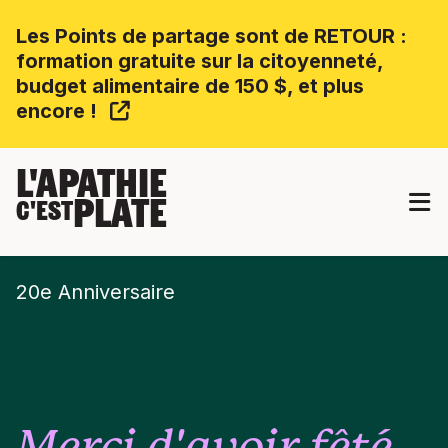
Les Points de partage sont de RETOUR :
formation gratuite sur la citoyenneté,
budget alimentaire de 150 $, et plus
encore !
L'APATHIE
PLATE
C'EST
20e Anniversaire
Merci d'avoir fêté