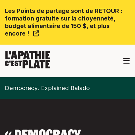
Les Points de partage sont de RETOUR :
formation gratuite sur la citoyenneté,
budget alimentaire de 150 $, et plus
encore !
L'APATHIE
PLATE
C'EST
Democracy, Explained Balado