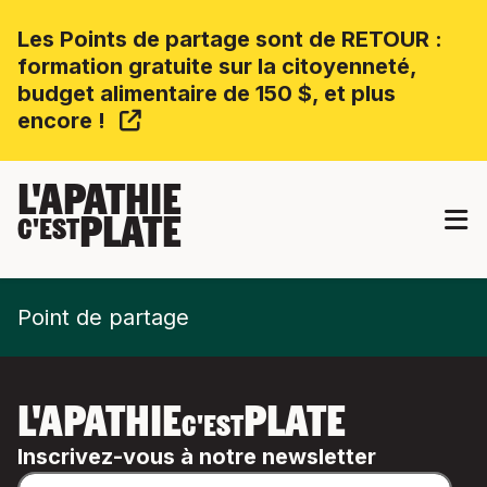
Les Points de partage sont de RETOUR :
formation gratuite sur la citoyenneté,
budget alimentaire de 150 $, et plus
encore !
L'APATHIE
PLATE
C'EST
Point de partage
L'APATHIE
PLATE
C'EST
Inscrivez-vous à notre newsletter