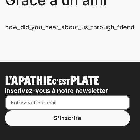
Grâce à un ami
how_did_you_hear_about_us_through_friend
L'APATHIE
PLATE
C'EST
Inscrivez-vous à notre newsletter