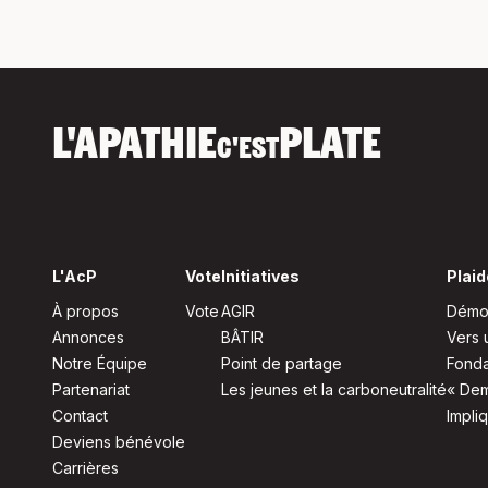
L'APATHIE
PLATE
C'EST
L'AcP
Vote
Initiatives
Plaid
À propos
Vote
AGIR
Démoc
Annonces
BÂTIR
Vers 
Notre Équipe
Point de partage
Fonda
Partenariat
Les jeunes et la carboneutralité
« Dem
Contact
Impli
Deviens bénévole
Carrières