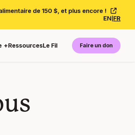
limentaire de 150 $, et plus encore !
EN
FR
|
e
Ressources
Le Fil
Faire un don
ous