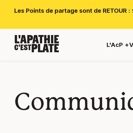
Les Points de partage sont de RETOUR : f
L'APATHIE
L'AcP
V
PLATE
C'EST
Communiq