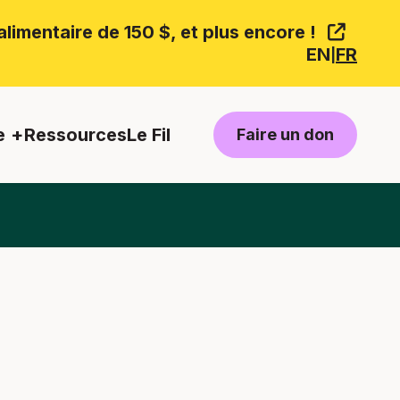
limentaire de 150 $, et plus encore !
EN
FR
|
e
Ressources
Le Fil
Faire un don