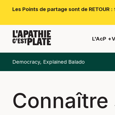
Les Points de partage sont de RETOUR : f
L'APATHIE
L'AcP
V
PLATE
C'EST
Democracy, Explained Balado
Connaître 