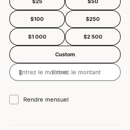
$25
$50
$100
$250
$1 000
$2 500
Custom
Entrez le montant
$
Rendre mensuel