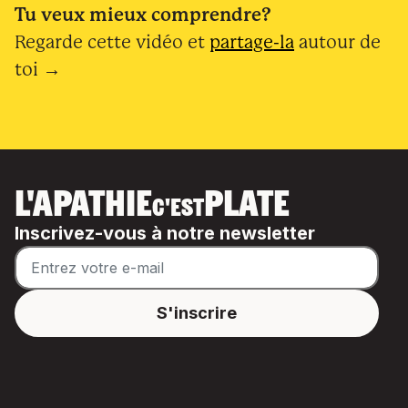
Tu veux mieux comprendre?
Regarde cette vidéo et
partage-la
autour de
toi →
L'APATHIE
PLATE
C'EST
Inscrivez-vous à notre newsletter