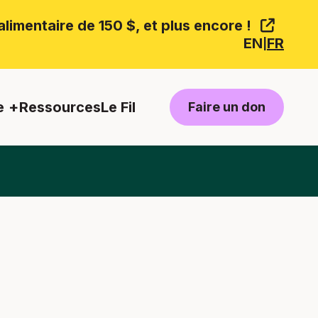
limentaire de 150 $, et plus encore !
EN
FR
|
e
Ressources
Le Fil
Faire un don