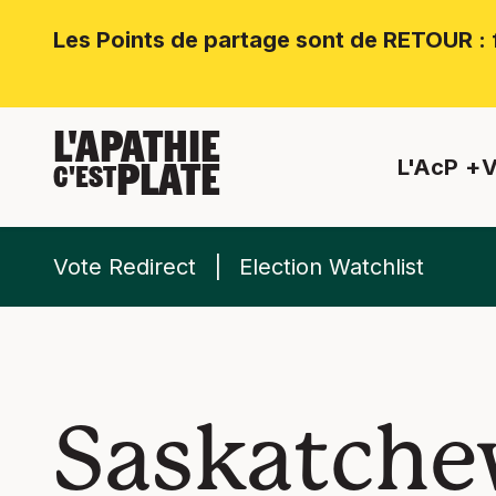
Les Points de partage sont de RETOUR : f
L'APATHIE
L'AcP
V
PLATE
C'EST
Vote Redirect
Election Watchlist
Saskatche