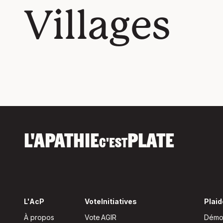
Villages
L'APATHIE
PLATE
C'EST
L'AcP
Vote
Initiatives
Plaid
À propos
Vote
AGIR
Démoc