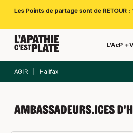
Les Points de partage sont de RETOUR : f
L'APATHIE
L'AcP
V
PLATE
C'EST
AGIR
Halifax
Ambassadeurs.ices d'H