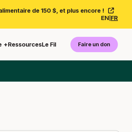
limentaire de 150 $, et plus encore !
EN
FR
|
e
Ressources
Le Fil
Faire un don