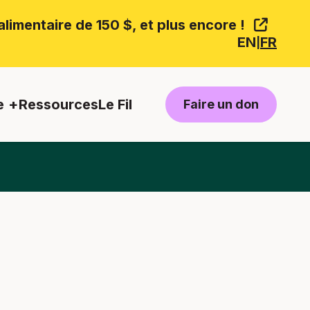
limentaire de 150 $, et plus encore !
EN
FR
|
e
Ressources
Le Fil
Faire un don