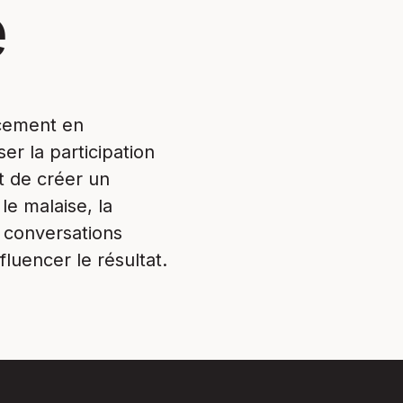
e
ncement en
er la participation
t de créer un
e malaise, la
x conversations
fluencer le résultat.