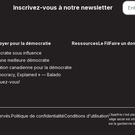
Inscrivez-vous à notre newsletter
oyer pour la démocratie
Ressources
Le Fil
Faire un do
ratie sous influence
une meilleure démocratie
tion canadienne pour la démocratie
ocracy, Explained » — Balado
quez-vous!
L'Apathie c'est p
ervés.
Politique de confidentialité
Conditions d'utilisation
siège social est si
est la gardienne 