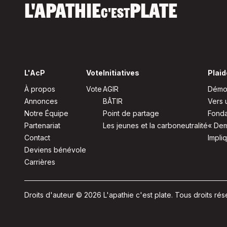
L'APATHIE
PLATE
C'EST
L'AcP
Vote
Initiatives
Plaid
À propos
Vote
AGIR
Démoc
Annonces
BÂTIR
Vers 
Notre Équipe
Point de partage
Fonda
Partenariat
Les jeunes et la carboneutralité
« Dem
Contact
Impli
Deviens bénévole
Carrières
Droits d'auteur © 2026 L'apathie c'est plate. Tous droits rés