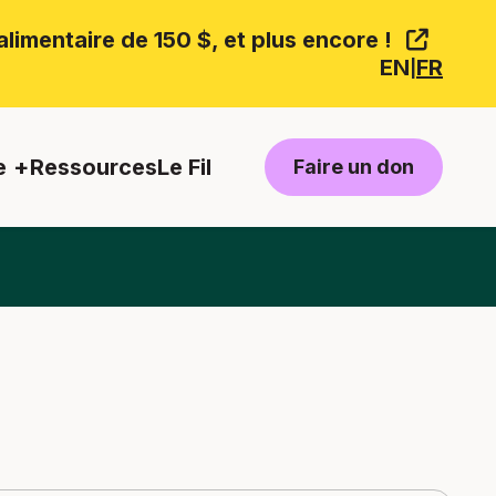
limentaire de 150 $, et plus encore !
EN
FR
|
e
Ressources
Le Fil
Faire un don