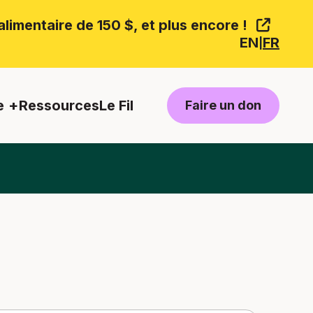
limentaire de 150 $, et plus encore !
EN
FR
|
e
Ressources
Le Fil
Faire un don