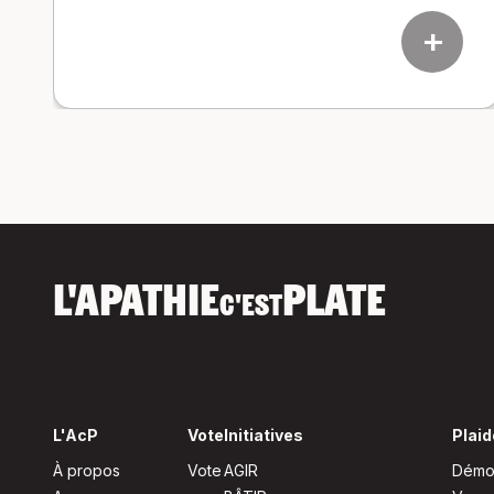
add
L'APATHIE
PLATE
C'EST
L'AcP
Vote
Initiatives
Plaid
À propos
Vote
AGIR
Démoc