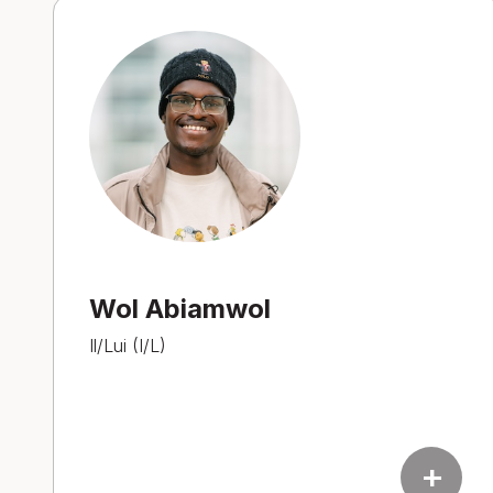
Wol Abiamwol
Il/Lui (I/L)
add