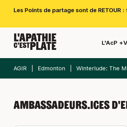
Les Points de partage sont de RETOUR : f
L'APATHIE
L'AcP
V
PLATE
C'EST
AGIR
Edmonton
Winterlude: The M
Ambassadeurs.ices d'