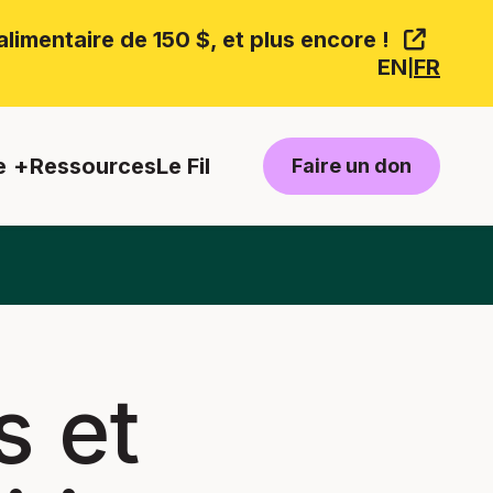
limentaire de 150 $, et plus encore !
EN
FR
|
e
Ressources
Le Fil
Faire un don
s et