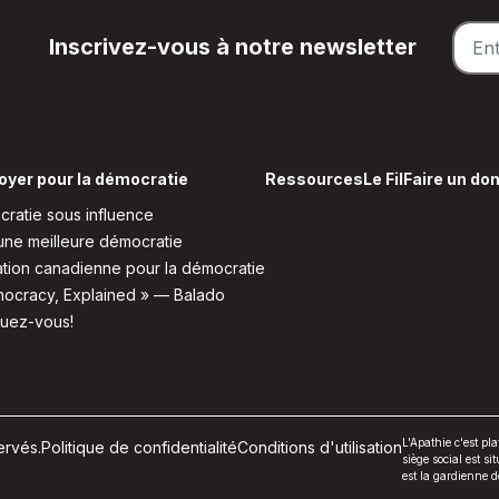
Inscrivez-vous à notre newsletter
oyer pour la démocratie
Ressources
Le Fil
Faire un do
ratie sous influence
une meilleure démocratie
tion canadienne pour la démocratie
ocracy, Explained » — Balado
quez-vous!
L'Apathie c'est p
ervés.
Politique de confidentialité
Conditions d'utilisation
siège social est si
est la gardienne 