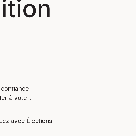
ition
 confiance
er à voter.
uez avec Élections