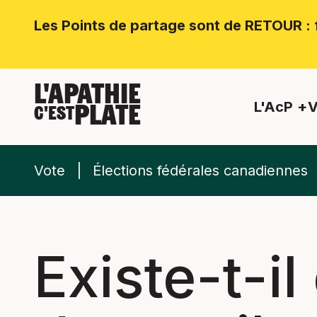
Les Points de partage sont de RETOUR : f
L'APATHIE
L'AcP
V
PLATE
C'EST
Vote
Élections fédérales canadiennes
Existe-t-il