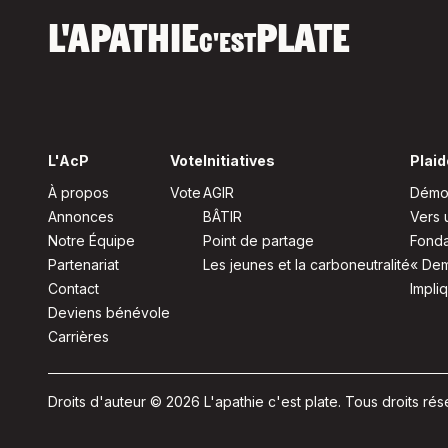
L'APATHIE
PLATE
C'EST
L'AcP
Vote
Initiatives
Plaid
À propos
Vote
AGIR
Démoc
Annonces
BÂTIR
Vers 
Notre Équipe
Point de partage
Fonda
Partenariat
Les jeunes et la carboneutralité
« Dem
Contact
Impli
Deviens bénévole
Carrières
Droits d'auteur © 2026 L'apathie c'est plate. Tous droits rés