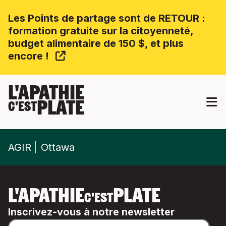
Les Points de partage sont de RETOUR :
formation gratuite sur la citoyenneté,
budget alimentaire de 150 $, et plus
encore !
L'APATHIE
PLATE
C'EST
AGIR
Ottawa
L'APATHIE
PLATE
C'EST
Inscrivez-vous à notre newsletter