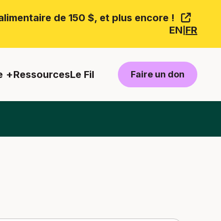
limentaire de 150 $, et plus encore !
EN
FR
|
e
Ressources
Le Fil
Faire un don