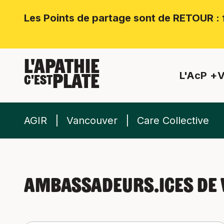
Les Points de partage sont de RETOUR : f
L'APATHIE
L'AcP
V
PLATE
C'EST
AGIR
Vancouver
Care Collective
Ambassadeurs.ices de 