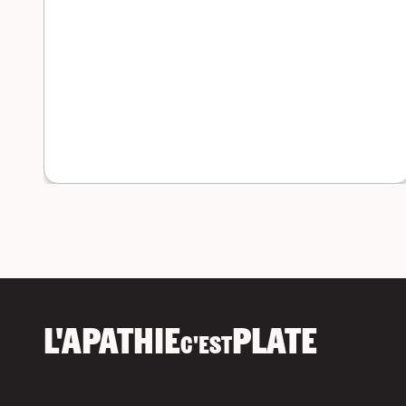
L'APATHIE
PLATE
C'EST