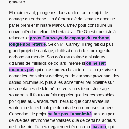
graves ».
Et maintenant, plongeons dans un tout autre sujet : le
captage du carbone. Un élément clé de l’entente conclue
par le premier ministre Mark Carney pour construire un
nouvel oléoduc reliant l’Alberta à la côte Ouest consiste à
relancer le
projet Pathways de captage du carbone,
longtemps retardé
. Selon M. Carney, il s’agirait du plus
grand projet de captage, d’utilisation et de stockage du
carbone au monde. Son coût est estimé à plusieurs
dizaines de milliards de dollars, même si
on ne sait
toujours pas
qui en assumera la facture. Le projet vise à
capter les émissions de dioxyde de carbone provenant des
sables bitumineux, puis à les acheminer par pipeline sur
des centaines de kilomètres vers un site de stockage
souterrain. Il faut toutefois rappeler que les responsables
politiques au Canada, tant libéraux que conservateurs,
vantent cette technologie depuis de nombreuses années.
Cependant, le projet
ne fait pas l’unanimité
, tant du point
de vue des environnementalistes que de certains acteurs
de l’industrie. Tu peux également écouter ce
balado
, qui